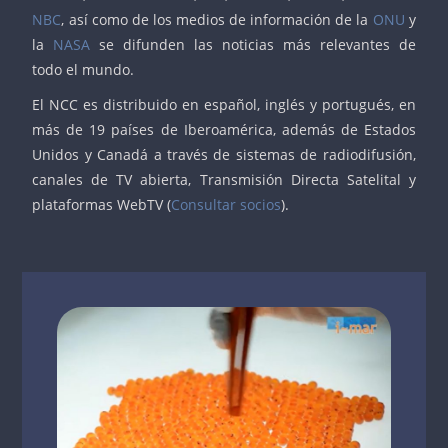
NBC
, así como de los medios de información de la
ONU
y
la
NASA
se difunden las noticias más relevantes de
todo el mundo.
El NCC es dis­tri­bui­do en es­pa­ñol, inglés y por­tu­gués, en
más de 19 países de Iberoamérica, ade­más de Es­ta­dos
Uni­dos y Ca­na­dá a través de sis­te­mas de ra­dio­di­fu­sión,
ca­na­les de TV abier­ta, Trans­mi­sión Di­rec­ta Sa­te­li­tal y
pla­ta­for­mas WebTV (
Consultar socios
).