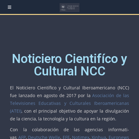
Noticiero Cientifíco y
Cultural NCC
El No­ti­cie­ro Cien­tí­fi­co y Cul­tu­ral Ibe­roa­me­ri­cano (NCC)
fue lan­za­do en agos­to de 2017 por la
Aso­cia­ción de las
Te­le­vi­sio­nes Edu­ca­ti­vas y Cul­tu­ra­les Ibe­roa­me­ri­ca­nas
(ATEI)
, con el prin­ci­pal ob­je­ti­vo de apo­yar la di­vul­ga­ción
de la cien­cia, la tec­no­logía y la cul­tu­ra en la re­gión.
Con la colaboración de las agen­cias in­for­ma­ti­
vas
AFP
,
Deuts­che We­lle
,
EFE
,
No­ti­mex
,
Xin­hua
,
Euronews